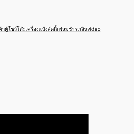
อผ้า
ตู้โชว์
โต๊ะเครื่องแป้ง
ลัคกี้เฟลม
ชำระเงิน
video