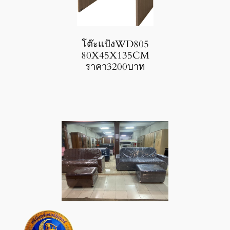
โต๊ะแป้งWD805
80X45X135CM
ราคา3200บาท