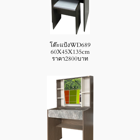
โต๊ะแป้งWD689
60X45X135cm
ราคา2800บาท