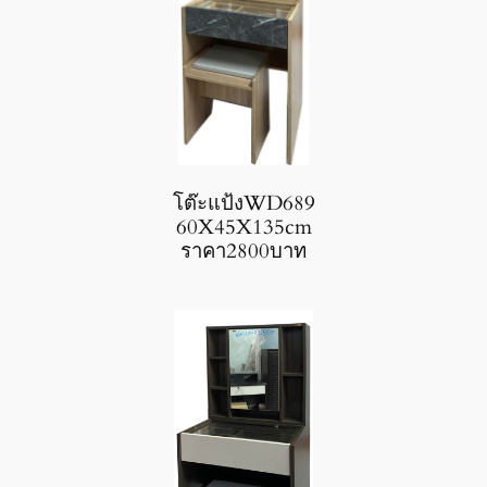
โต๊ะแป้งWD689
60X45X135cm
ราคา2800บาท